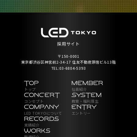
採用サイト
〒150-0001
東京都渋谷区神宮前2-34-17 住友不動産原宿ビル13階
TEL:
03-6804-5393
TOP
MEMBER
トップ
社員紹介
CONCERT
SYSTEM
コンセプト
教育・福利厚生
COMPANY
ENTRY
LED TOKYOについて
エントリー
RECORDS
実績紹介
WORKS
職種紹介