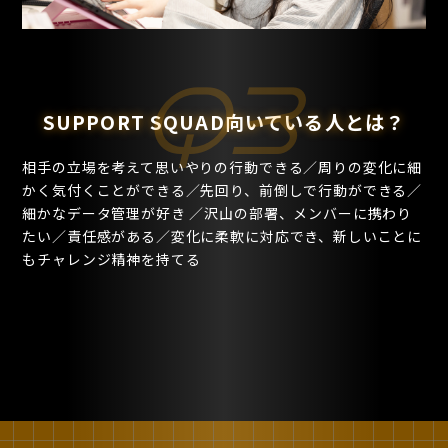
Q3
SUPPORT SQUAD向いている人とは？
TOP
MEMBER
相手の立場を考えて思いやりの行動できる／周りの変化に細
トップ
社員紹介
CONCEPT
SYSTEM
かく気付くことができる／先回り、前倒しで行動ができる／
細かなデータ管理が好き ／沢山の部署、メンバーに携わり
コンセプト
教育・福利厚生
たい／責任感がある／変化に柔軟に対応でき、新しいことに
COMPANY
もチャレンジ精神を持てる
LED TOKYOについて
RECORD
LED 実績紹介
WORKS
職種紹介