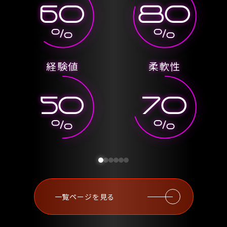
60
80
%
%
経験値
柔軟性
50
70
%
%
一覧ページを見る