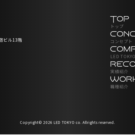
TOP
トップ
CON
宿ビル13階
コンセプト
COM
LED TOK
REC
実績紹介
WOR
職種紹介
TOP
MEMBER
トップ
社員紹介
CONCEPT
SYSTEM
コンセプト
教育・福利厚生
Copyright© 2026 LED TOKYO
co. Allrights reserved.
COMPANY